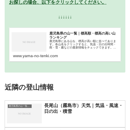
お探しの場合、以下をクリックしてください。
↓↓↓↓↓↓
鹿児島県の山一覧｜標高順・標高の高い山
ランキング
鹿児島県にある山を、標高が高い順に並べてありま
す。各山名をクリックすると、気温・日の出時間・
雨・雪・霧などの最新情報をチェックできます。鹿
児島県での登山の参考になさってください。
www.yama-no-tenki.com
近隣の登山情報
長尾山（霧島市）天気｜気温・風速・
鹿児島県の山一覧｜標高順・標高の高い山ランキング
日の出・積雪