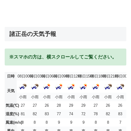
諸正岳の天気予報
※スマホの方は、横スクロールしてご覧ください。
日時
08日00時
08日03時
08日06時
08日09時
08日12時
08日15時
08日18時
08日21時
09日00時
天気
小雨
小雨
小雨
小雨
小雨
小雨
小雨
小雨
小雨
気温(℃)
27
27
26
28
29
29
27
26
26
湿度(%)
81
82
83
77
74
72
78
82
83
風速(m/s)
8
8
8
9
9
9
8
8
7
風向
東
東
東
東
東
東
東
東
東