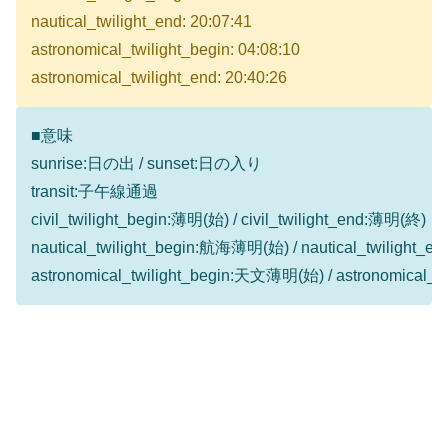
nautical_twilight_end: 20:07:41
astronomical_twilight_begin: 04:08:10
astronomical_twilight_end: 20:40:26
■意味
sunrise:日の出 / sunset:日の入り
transit:子午線通過
civil_twilight_begin:薄明(始) / civil_twilight_end:薄明(終)
nautical_twilight_begin:航海薄明(始) / nautical_twilight
astronomical_twilight_begin:天文薄明(始) / astronomical