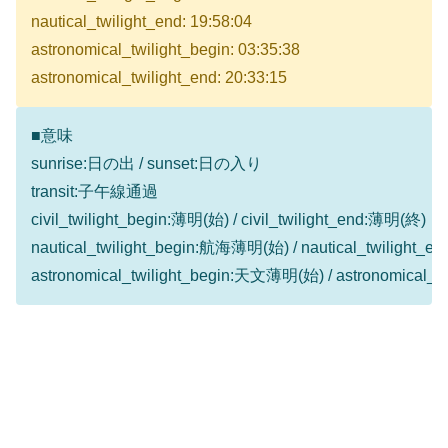
nautical_twilight_end: 19:58:04
astronomical_twilight_begin: 03:35:38
astronomical_twilight_end: 20:33:15
■意味
sunrise:日の出 / sunset:日の入り
transit:子午線通過
civil_twilight_begin:薄明(始) / civil_twilight_end:薄明(終)
nautical_twilight_begin:航海薄明(始) / nautical_twilight
astronomical_twilight_begin:天文薄明(始) / astronomical