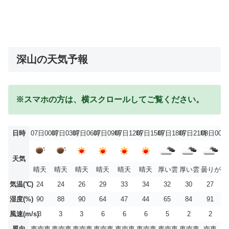
深山の天気予報
※スマホの方は、横スクロールしてご覧ください。
日時
07日00時
07日03時
07日06時
07日09時
07日12時
07日15時
07日18時
07日21時
08日00時
天気
晴天
晴天
晴天
晴天
晴天
晴天
厚い雲
厚い雲
曇りがち
気温(℃)
24
24
26
29
33
34
32
30
27
湿度(%)
90
88
90
64
47
44
65
84
91
風速(m/s)
3
3
3
6
6
6
5
2
2
風向
東南東
東南東
東南東
東南東
東南東
東南東
東南東
東南東
南東