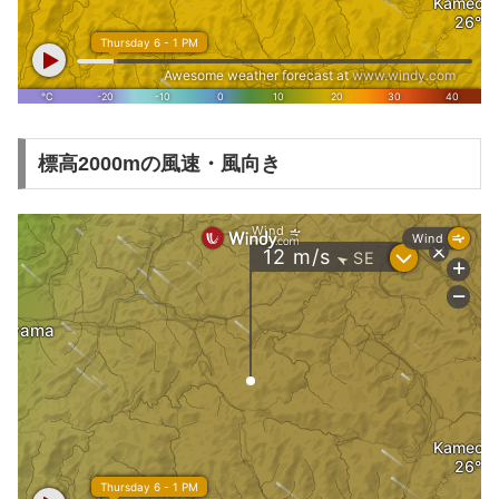
標高2000mの風速・風向き