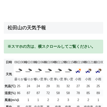
松田山の天気予報
※スマホの方は、横スクロールしてご覧ください。
日時
09日00時
09日03時
09日06時
09日09時
09日12時
09日15時
09日18時
09日21時
10日00時
天気
曇りがち
曇りがち
厚い雲
厚い雲
厚い雲
厚い雲
小雨
小雨
小雨
気温(℃)
25
24
24
29
31
32
27
26
25
湿度(%)
86
87
87
72
58
58
78
85
89
風速(m/s)
1
1
1
2
2
3
2
2
1
風向
西
北西
北北西
東
南東
南東
南
南南東
北東