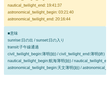
nautical_twilight_end: 19:41:37
astronomical_twilight_begin: 03:21:40
astronomical_twilight_end: 20:16:44
■意味
sunrise:日の出 / sunset:日の入り
transit:子午線通過
civil_twilight_begin:薄明(始) / civil_twilight_end:薄明(終)
nautical_twilight_begin:航海薄明(始) / nautical_twilight
astronomical_twilight_begin:天文薄明(始) / astronomical