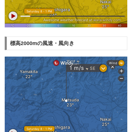
標高2000mの風速・風向き