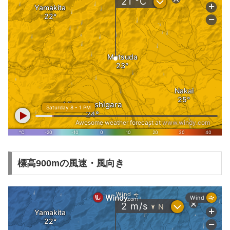
標高900mの風速・風向き