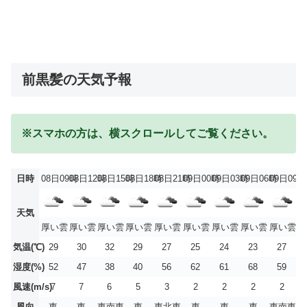
前黒髪の天気予報
※スマホの方は、横スクロールしてご覧ください。
日時
08日09時
08日12時
08日15時
08日18時
08日21時
09日00時
09日03時
09日06時
09日09時
天気
厚い雲
厚い雲
厚い雲
厚い雲
厚い雲
厚い雲
厚い雲
厚い雲
厚い雲
気温(℃)
29
30
32
29
27
25
24
23
27
湿度(%)
52
47
38
40
56
62
61
68
59
風速(m/s)
7
7
6
5
3
2
2
2
2
風向
東
東
東南東
東
東北東
東
東
東
東南東