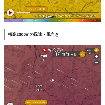
標高2000mの風速・風向き