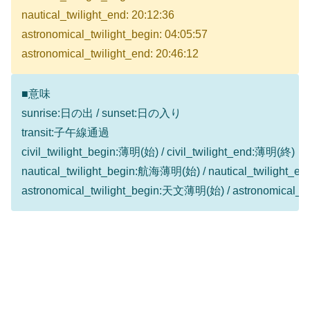
nautical_twilight_end: 20:12:36
astronomical_twilight_begin: 04:05:57
astronomical_twilight_end: 20:46:12
■意味
sunrise:日の出 / sunset:日の入り
transit:子午線通過
civil_twilight_begin:薄明(始) / civil_twilight_end:薄明(終)
nautical_twilight_begin:航海薄明(始) / nautical_twilight
astronomical_twilight_begin:天文薄明(始) / astronomical