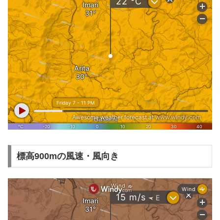
標高900mの風速・風向き