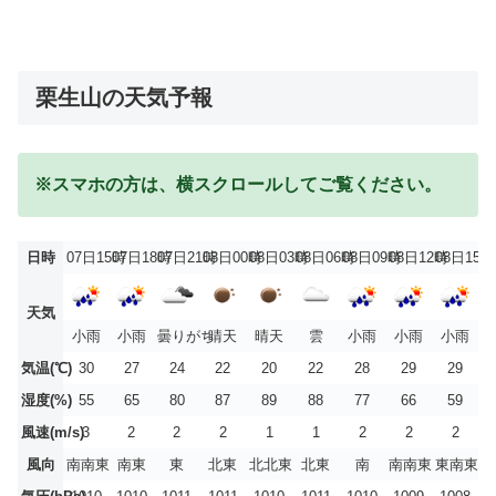
栗生山の天気予報
※スマホの方は、横スクロールしてご覧ください。
日時
07日15時
07日18時
07日21時
08日00時
08日03時
08日06時
08日09時
08日12時
08日15時
天気
小雨
小雨
曇りがち
晴天
晴天
雲
小雨
小雨
小雨
気温(℃)
30
27
24
22
20
22
28
29
29
湿度(%)
55
65
80
87
89
88
77
66
59
風速(m/s)
3
2
2
2
1
1
2
2
2
風向
南南東
南東
東
北東
北北東
北東
南
南南東
東南東