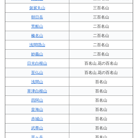
袈裟丸山
三百名山
朝日岳
三百名山
荒船山
二百名山
榛名山
二百名山
浅間隠山
二百名山
妙義山
二百名山
日光白根山
百名山,花の百名山
至仏山
百名山,花の百名山
浅間山
百名山
草津白根山
百名山
四阿山
百名山
皇海山
百名山
赤城山
百名山
武尊山
百名山
平ヶ岳
百名山