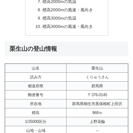
標高2000mの気温
標高2000mの風速・風向き
標高3000mの気温
標高3000mの風速・風向き
栗生山の登山情報
山名
栗生山
読み方
くりゅうさん
都道府県
群馬県
郵便番号
〒376-0145
所在地
群馬県桐生市黒保根町上田沢
標高
968ｍ
1/25000区分
上野花輪
山地・山域
–