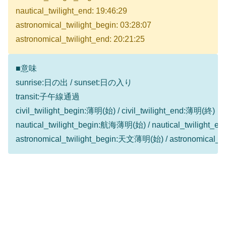
nautical_twilight_end: 19:46:29
astronomical_twilight_begin: 03:28:07
astronomical_twilight_end: 20:21:25
■意味
sunrise:日の出 / sunset:日の入り
transit:子午線通過
civil_twilight_begin:薄明(始) / civil_twilight_end:薄明(終)
nautical_twilight_begin:航海薄明(始) / nautical_twilight
astronomical_twilight_begin:天文薄明(始) / astronomical