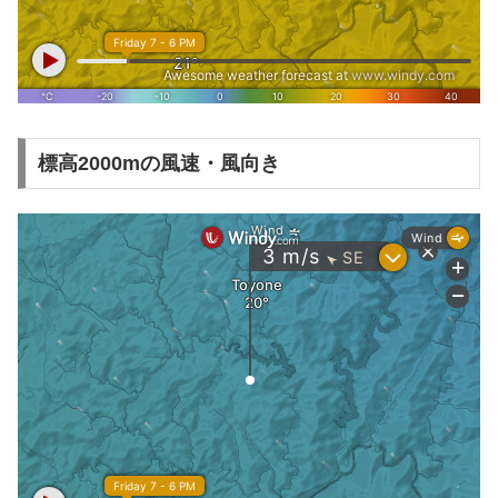
標高2000mの風速・風向き