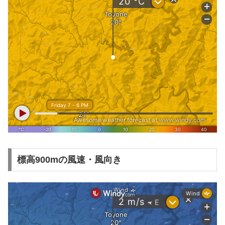
標高900mの風速・風向き