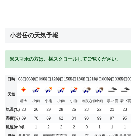
小岩岳の天気予報
※スマホの方は、横スクロールしてご覧ください。
日時
08日06時
08日09時
08日12時
08日15時
08日18時
08日21時
09日00時
09日03時
09日06時
天気
晴天
小雨
小雨
小雨
小雨
適度な雨
小雨
厚い雲
厚い雲
気温(℃)
23
26
29
29
26
23
22
21
23
湿度(%)
89
78
69
62
84
98
99
97
95
風速(m/s)
1
1
2
2
2
0
1
1
1
風向
北北東
南
南南西
南南西
南
南
北北東
北北東
北北東