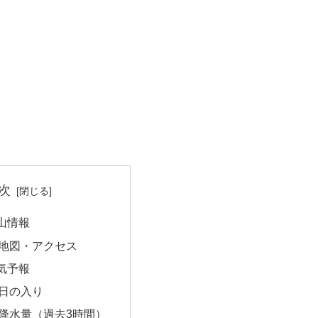
次
山情報
地図・アクセス
気予報
日の入り
降水量（過去3時間）