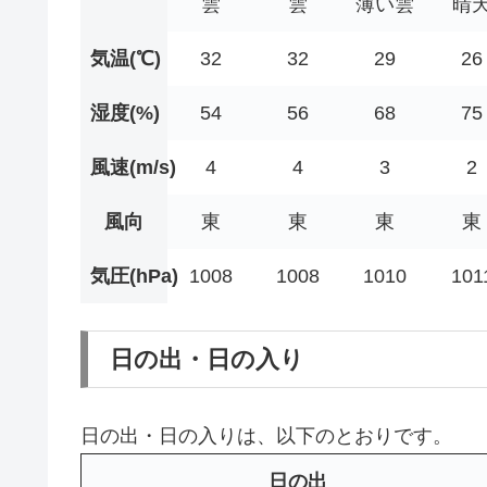
雲
雲
薄い雲
晴
気温(℃)
32
32
29
26
湿度(%)
54
56
68
75
風速(m/s)
4
4
3
2
風向
東
東
東
東
気圧(hPa)
1008
1008
1010
101
日の出・日の入り
日の出・日の入りは、以下のとおりです。
日の出