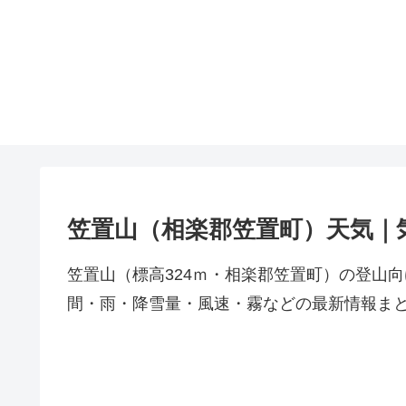
笠置山（相楽郡笠置町）天気｜
笠置山（標高324ｍ・相楽郡笠置町）の登山
間・雨・降雪量・風速・霧などの最新情報ま