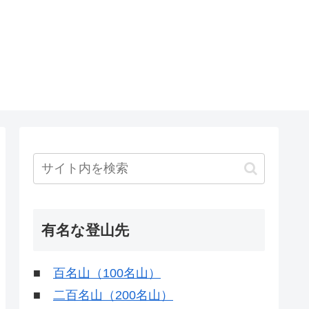
有名な登山先
■
百名山（100名山）
■
二百名山（200名山）