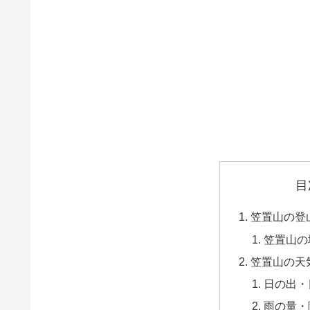
目
笠置山の登
笠置山の
笠置山の天
日の出・
雨の量・