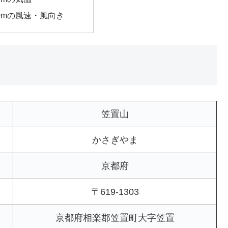
00mの風速・風向き
笠置山
かさぎやま
京都府
〒619-1303
京都府相楽郡笠置町大字笠置