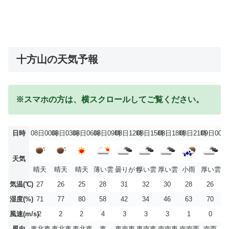
十方山の天気予報
※スマホの方は、横スクロールしてご覧ください。
日時
08日00時
08日03時
08日06時
08日09時
08日12時
08日15時
08日18時
08日21時
09日00時
天気
晴天
晴天
晴天
薄い雲
曇りがち
厚い雲
厚い雲
小雨
厚い雲
気温(℃)
27
26
25
28
31
32
30
28
26
湿度(%)
71
77
80
58
42
34
46
63
70
風速(m/s)
2
2
2
4
3
3
3
1
0
風向
東北東
東北東
東北東
東
東南東
東南東
南南東
南南西
南西