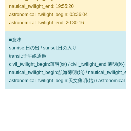
nautical_twilight_end: 19:55:20
astronomical_twilight_begin: 03:36:04
astronomical_twilight_end: 20:30:16
■意味
sunrise:日の出 / sunset:日の入り
transit:子午線通過
civil_twilight_begin:薄明(始) / civil_twilight_end:薄明(終)
nautical_twilight_begin:航海薄明(始) / nautical_twilight
astronomical_twilight_begin:天文薄明(始) / astronomical