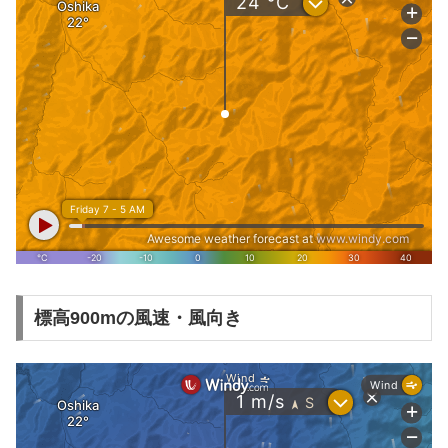
標高900mの風速・風向き