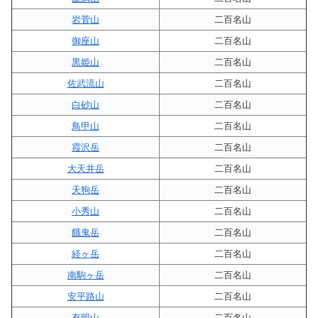
岩菅山
二百名山
御座山
二百名山
黒姫山
二百名山
佐武流山
二百名山
白砂山
二百名山
鳥甲山
二百名山
霞沢岳
二百名山
大天井岳
二百名山
天狗岳
二百名山
小秀山
二百名山
餓鬼岳
二百名山
経ヶ岳
二百名山
南駒ヶ岳
二百名山
安平路山
二百名山
有明山
二百名山