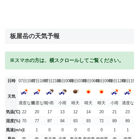
板屋岳の天気予報
※スマホの方は、横スクロールしてご覧ください。
日時
07日15時
07日18時
07日21時
08日00時
08日03時
08日06時
08日09時
08日12時
08日15時
天気
適度な雨
適度な雨
小雨
小雨
晴天
晴天
晴天
小雨
適度な雨
気温(℃)
22
20
17
13
12
14
20
21
23
湿度(%)
70
77
87
94
93
93
72
89
89
風速(m/s)
1
1
0
0
0
0
0
1
1
風向
南
南
東北東
北東
東北東
東南東
南南西
南
南西