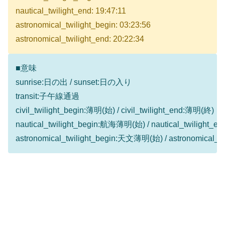
nautical_twilight_end: 19:47:11
astronomical_twilight_begin: 03:23:56
astronomical_twilight_end: 20:22:34
■意味
sunrise:日の出 / sunset:日の入り
transit:子午線通過
civil_twilight_begin:薄明(始) / civil_twilight_end:薄明(終)
nautical_twilight_begin:航海薄明(始) / nautical_twilight
astronomical_twilight_begin:天文薄明(始) / astronomical