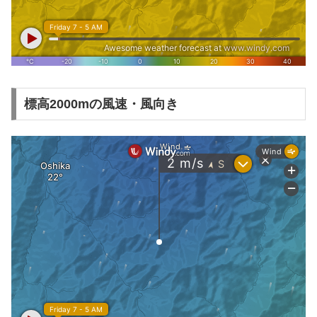
標高2000mの風速・風向き