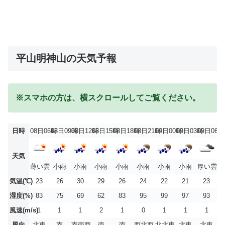
平山明神山の天気予報
※スマホの方は、横スクロールしてご覧ください。
日時
08日06時
08日09時
08日12時
08日15時
08日18時
08日21時
09日00時
09日03時
09日06時
天気
薄い雲
小雨
小雨
小雨
小雨
小雨
小雨
小雨
厚い雲
気温(℃)
23
26
30
29
26
24
22
21
23
湿度(%)
83
75
69
62
83
95
99
97
93
風速(m/s)
1
1
1
2
1
0
1
1
1
風向
北東
南
南南西
南
南
西北西
北北東
北東
北東