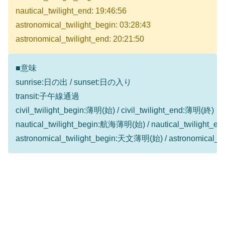
nautical_twilight_end: 19:46:56
astronomical_twilight_begin: 03:28:43
astronomical_twilight_end: 20:21:50
■意味
sunrise:日の出 / sunset:日の入り
transit:子午線通過
civil_twilight_begin:薄明(始) / civil_twilight_end:薄明(終)
nautical_twilight_begin:航海薄明(始) / nautical_twilight
astronomical_twilight_begin:天文薄明(始) / astronomical