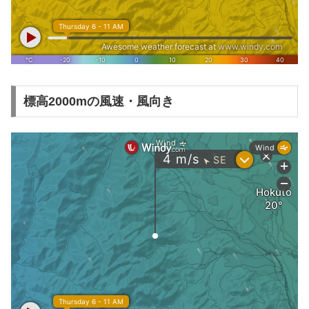
標高2000mの風速・風向き