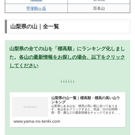
甲斐駒ヶ岳
百名山
山梨県の山｜全一覧
山梨県の全ての山を「標高順」にランキング化しまし
た。
各山の最新情報をお探しの場合、以下をクリック
してください
↓↓↓↓↓↓
山梨県の山一覧｜標高順・標高の高い山ラ
ンキング
山梨県にある山を、標高が高い順に並べてありま
す。各山名をクリックすると、気温・日の出時間・
雨・雪・霧などの最新情報をチェックできます。山
梨県での登山の参考になさってください。
www.yama-no-tenki.com