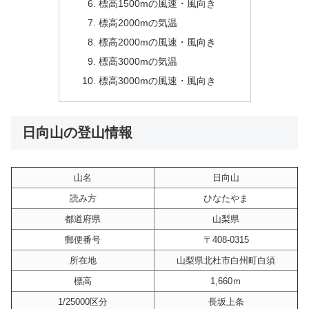
標高1500mの風速・風向き
標高2000mの気温
標高2000mの風速・風向き
標高3000mの気温
標高3000mの風速・風向き
日向山の登山情報
山名
日向山
読み方
ひなたやま
都道府県
山梨県
郵便番号
〒408-0315
所在地
山梨県北杜市白州町白須
標高
1,660ｍ
1/25000区分
長坂上条