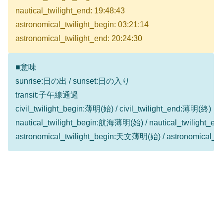
nautical_twilight_end: 19:48:43
astronomical_twilight_begin: 03:21:14
astronomical_twilight_end: 20:24:30
■意味
sunrise:日の出 / sunset:日の入り
transit:子午線通過
civil_twilight_begin:薄明(始) / civil_twilight_end:薄明(終)
nautical_twilight_begin:航海薄明(始) / nautical_twilight
astronomical_twilight_begin:天文薄明(始) / astronomical