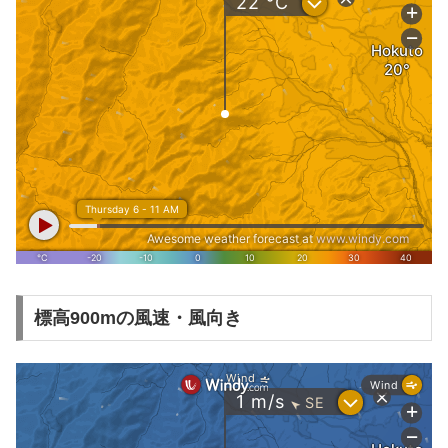
標高900mの風速・風向き