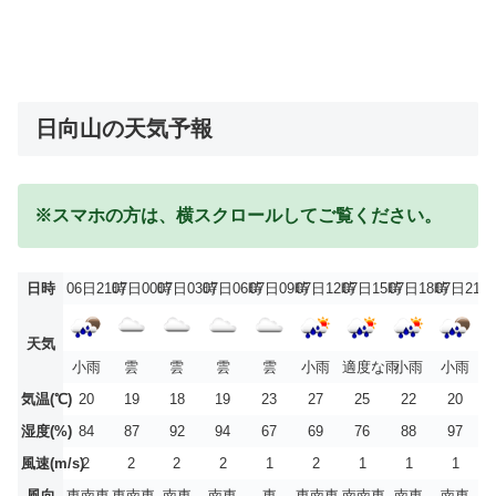
日向山の天気予報
※スマホの方は、横スクロールしてご覧ください。
日時
06日21時
07日00時
07日03時
07日06時
07日09時
07日12時
07日15時
07日18時
07日21時
天気
小雨
雲
雲
雲
雲
小雨
適度な雨
小雨
小雨
気温(℃)
20
19
18
19
23
27
25
22
20
湿度(%)
84
87
92
94
67
69
76
88
97
風速(m/s)
2
2
2
2
1
2
1
1
1
風向
東南東
東南東
南東
南東
東
東南東
南南東
南東
南東