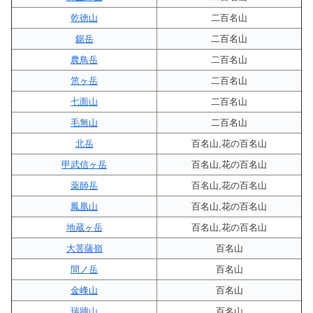
乾徳山
二百名山
鋸岳
二百名山
農鳥岳
二百名山
笊ヶ岳
二百名山
七面山
二百名山
毛無山
二百名山
北岳
百名山,花の百名山
甲武信ヶ岳
百名山,花の百名山
薬師岳
百名山,花の百名山
鳳凰山
百名山,花の百名山
地蔵ヶ岳
百名山,花の百名山
大菩薩嶺
百名山
間ノ岳
百名山
金峰山
百名山
瑞牆山
百名山