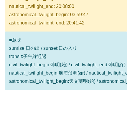
nautical_twilight_end: 20:08:00
astronomical_twilight_begin: 03:59:47
astronomical_twilight_end: 20:41:42
■意味
sunrise:日の出 / sunset:日の入り
transit:子午線通過
civil_twilight_begin:薄明(始) / civil_twilight_end:薄明(終)
nautical_twilight_begin:航海薄明(始) / nautical_twilight
astronomical_twilight_begin:天文薄明(始) / astronomical