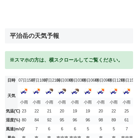
平治岳の天気予報
※スマホの方は、横スクロールしてご覧ください。
日時
07日15時
07日18時
07日21時
08日00時
08日03時
08日06時
08日09時
08日12時
08日15時
天気
小雨
小雨
小雨
小雨
小雨
小雨
小雨
小雨
小雨
気温(℃)
23
22
21
20
19
19
20
22
25
湿度(%)
80
84
92
95
96
96
98
89
61
風速(m/s)
7
7
6
6
6
5
5
5
7
風向
東
東
東
東南東
東南東
東
東
東
東南東