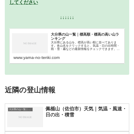
してください
↓↓↓↓↓↓
大分県の山一覧｜標高順・標高の高い山ラ
ンキング
大分県にある山を、標高が高い順に並べてありま
す。各山名をクリックすると、気温・日の出時間・
雨・雪・霧などの最新情報をチェックできます。大
分県での登山の参考になさってください。
www.yama-no-tenki.com
近隣の登山情報
佩楯山（佐伯市）天気｜気温・風速・
大分県の山一覧｜標高順・標高の高い山ランキング
日の出・積雪