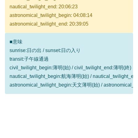
nautical_twilight_end: 20:06:23
astronomical_twilight_begin: 04:08:14
astronomical_twilight_end: 20:39:05
■意味
sunrise:日の出 / sunset:日の入り
transit:子午線通過
civil_twilight_begin:薄明(始) / civil_twilight_end:薄明(終)
nautical_twilight_begin:航海薄明(始) / nautical_twilight
astronomical_twilight_begin:天文薄明(始) / astronomical