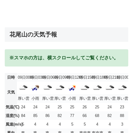
花尾山の天気予報
※スマホの方は、横スクロールしてご覧ください。
日時
09日00時
09日03時
09日06時
09日09時
09日12時
09日15時
09日18時
09日21時
10日00時
天気
厚い雲
小雨
厚い雲
厚い雲
小雨
厚い雲
厚い雲
厚い雲
厚い雲
気温(℃)
24
24
24
25
25
26
25
24
23
湿度(%)
84
85
86
82
77
66
68
82
88
風速(m/s)
5
4
4
4
5
5
4
4
3
風向
東
東
東
東
東
東南東
東南東
東
東