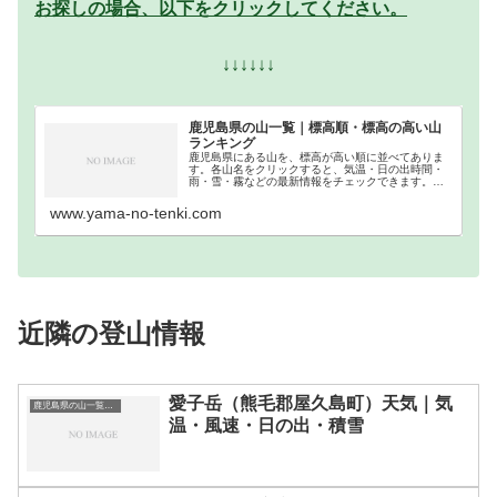
お探しの場合、以下をクリックしてください。
↓↓↓↓↓↓
鹿児島県の山一覧｜標高順・標高の高い山
ランキング
鹿児島県にある山を、標高が高い順に並べてありま
す。各山名をクリックすると、気温・日の出時間・
雨・雪・霧などの最新情報をチェックできます。鹿
児島県での登山の参考になさってください。
www.yama-no-tenki.com
近隣の登山情報
愛子岳（熊毛郡屋久島町）天気｜気
鹿児島県の山一覧｜標高順・標高の高い山ランキング
温・風速・日の出・積雪