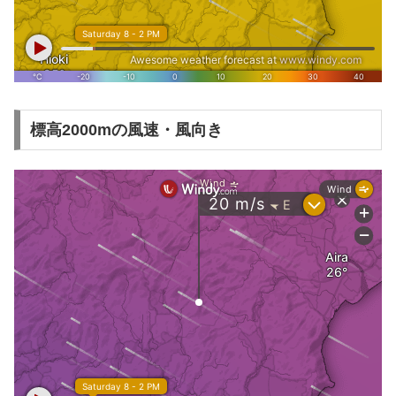
標高2000mの風速・風向き