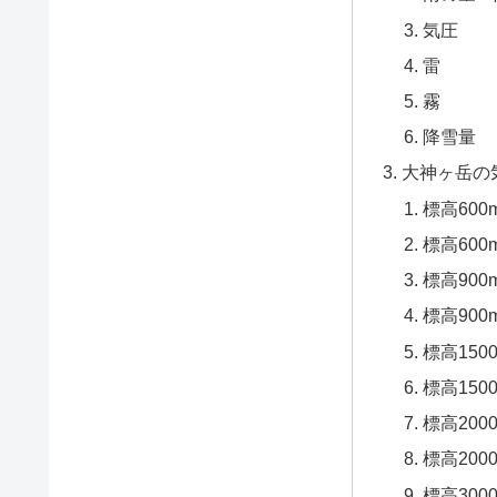
気圧
雷
霧
降雪量
大神ヶ岳の
標高60
標高60
標高90
標高90
標高150
標高15
標高200
標高20
標高300