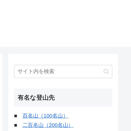
有名な登山先
■
百名山（100名山）
■
二百名山（200名山）