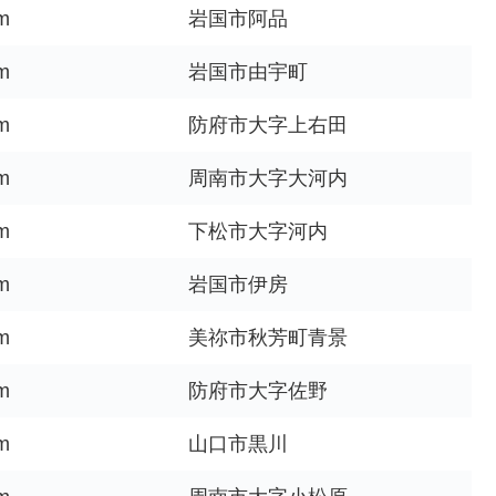
m
岩国市阿品
m
岩国市由宇町
m
防府市大字上右田
m
周南市大字大河内
m
下松市大字河内
m
岩国市伊房
m
美祢市秋芳町青景
m
防府市大字佐野
m
山口市黒川