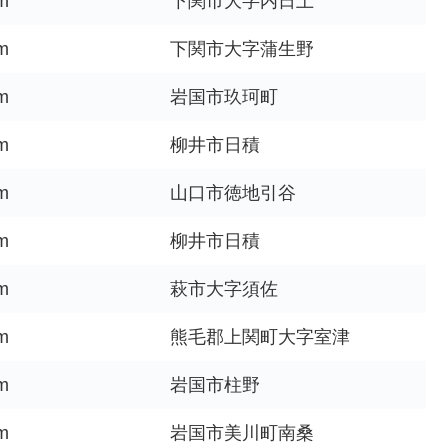
m
下関市大字内日上
m
下関市大字蒲生野
m
岩国市玖珂町
m
柳井市日積
m
山口市徳地引谷
m
柳井市日積
m
萩市大字須佐
m
熊毛郡上関町大字室津
m
岩国市柱野
m
岩国市美川町南桑