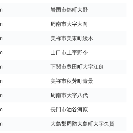
m
岩国市錦町大野
m
周南市大字大向
m
美祢市美東町綾木
m
山口市上宇野令
m
下関市豊田町大字江良
m
美祢市秋芳町青景
m
周南市大字八代
m
長門市油谷河原
m
大島郡周防大島町大字久賀