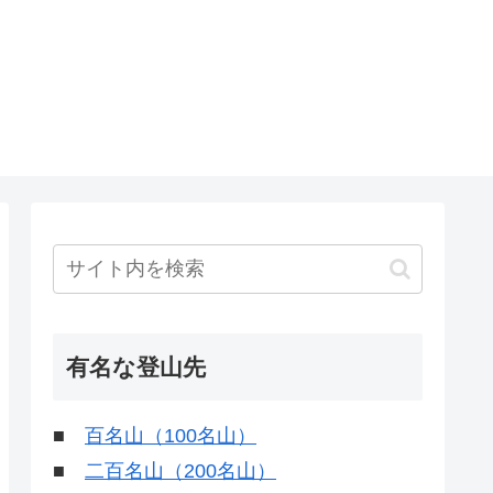
有名な登山先
■
百名山（100名山）
■
二百名山（200名山）