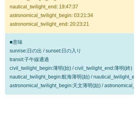
nautical_twilight_end: 19:47:37
astronomical_twilight_begin: 03:21:34
astronomical_twilight_end: 20:23:21
■意味
sunrise:日の出 / sunset:日の入り
transit:子午線通過
civil_twilight_begin:薄明(始) / civil_twilight_end:薄明(終)
nautical_twilight_begin:航海薄明(始) / nautical_twilight
astronomical_twilight_begin:天文薄明(始) / astronomical