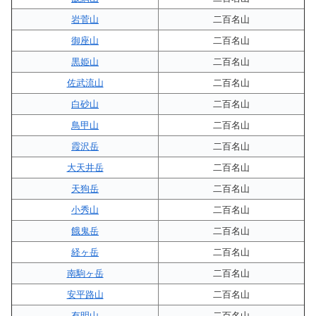
岩菅山
二百名山
御座山
二百名山
黒姫山
二百名山
佐武流山
二百名山
白砂山
二百名山
鳥甲山
二百名山
霞沢岳
二百名山
大天井岳
二百名山
天狗岳
二百名山
小秀山
二百名山
餓鬼岳
二百名山
経ヶ岳
二百名山
南駒ヶ岳
二百名山
安平路山
二百名山
有明山
二百名山