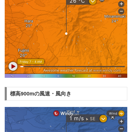
標高900mの風速・風向き