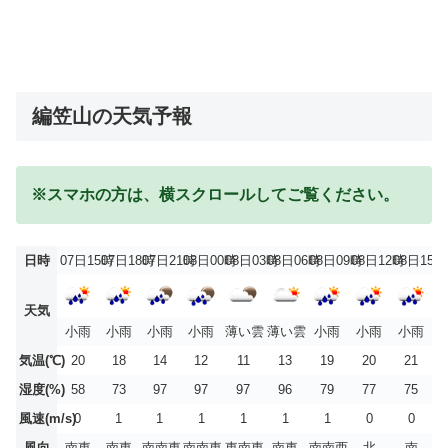
編笠山の天気予報
※スマホの方は、横スクロールしてご覧ください。
日時
07日15時
07日18時
07日21時
08日00時
08日03時
08日06時
08日09時
08日12時
08日15時
天気
小雨
小雨
小雨
小雨
薄い雲
薄い雲
小雨
小雨
小雨
気温(℃)
20
18
14
12
11
13
19
20
21
湿度(%)
58
73
97
97
97
96
79
77
75
風速(m/s)
0
1
1
1
1
1
1
0
0
風向
南東
南東
南南東
南南東
東南東
南東
南南西
北
南