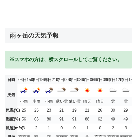
雨ヶ岳の天気予報
※スマホの方は、横スクロールしてご覧ください。
日時
06日15時
06日18時
06日21時
07日00時
07日03時
07日06時
07日09時
07日12時
07日15時
天気
小雨
小雨
小雨
薄い雲
薄い雲
晴天
晴天
雲
雲
気温(℃)
25
25
23
21
19
21
26
30
29
湿度(%)
56
63
80
91
91
88
62
49
49
風速(m/s)
3
2
1
0
0
1
0
2
3
風向
南南東
南
南
東南東
南東
北
南南西
南南東
南南東