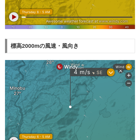
標高2000mの風速・風向き