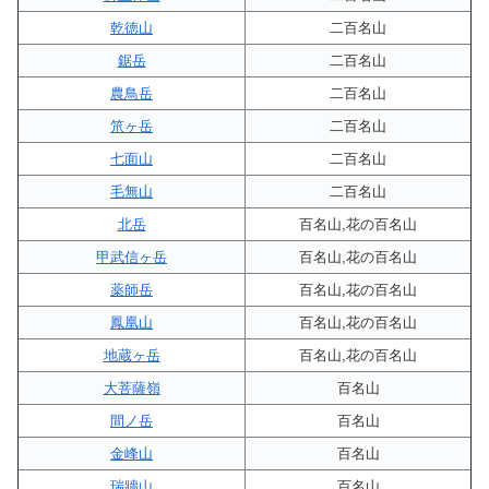
乾徳山
二百名山
鋸岳
二百名山
農鳥岳
二百名山
笊ヶ岳
二百名山
七面山
二百名山
毛無山
二百名山
北岳
百名山,花の百名山
甲武信ヶ岳
百名山,花の百名山
薬師岳
百名山,花の百名山
鳳凰山
百名山,花の百名山
地蔵ヶ岳
百名山,花の百名山
大菩薩嶺
百名山
間ノ岳
百名山
金峰山
百名山
瑞牆山
百名山