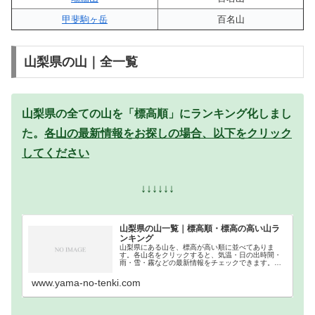
甲斐駒ヶ岳
百名山
山梨県の山｜全一覧
山梨県の全ての山を「標高順」にランキング化しまし
た。
各山の最新情報をお探しの場合、以下をクリック
してください
↓↓↓↓↓↓
山梨県の山一覧｜標高順・標高の高い山ラ
ンキング
山梨県にある山を、標高が高い順に並べてありま
す。各山名をクリックすると、気温・日の出時間・
雨・雪・霧などの最新情報をチェックできます。山
梨県での登山の参考になさってください。
www.yama-no-tenki.com