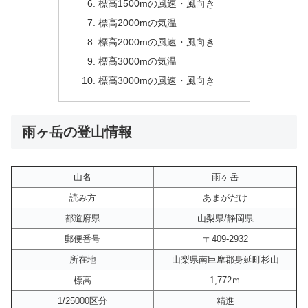
標高1500mの風速・風向き
標高2000mの気温
標高2000mの風速・風向き
標高3000mの気温
標高3000mの風速・風向き
雨ヶ岳の登山情報
山名
雨ヶ岳
読み方
あまがだけ
都道府県
山梨県/静岡県
郵便番号
〒409-2932
所在地
山梨県南巨摩郡身延町杉山
標高
1,772ｍ
1/25000区分
精進