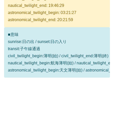
nautical_twilight_end: 19:46:29
astronomical_twilight_begin: 03:21:27
astronomical_twilight_end: 20:21:59
■意味
sunrise:日の出 / sunset:日の入り
transit:子午線通過
civil_twilight_begin:薄明(始) / civil_twilight_end:薄明(終)
nautical_twilight_begin:航海薄明(始) / nautical_twilight
astronomical_twilight_begin:天文薄明(始) / astronomical